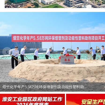
熠竺化学年产5.58万吨环保增塑剂及功能性塑料助...